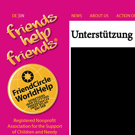
Skip to main content
DE
EN
NEWS
ABOUT US
ACTION O
Unterstützung
Registered Nonprofit
Association for the Support
of Children and Needy