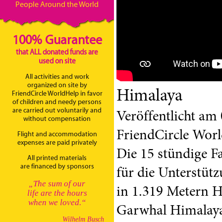
People Around the World
100% Guarantee
that ALL donated funds are
used on site
All activities and work
organized on site by
Himalaya
FriendCircle WorldHelp in favor
of children and needy persons
are carried out voluntarily and
Veröffentlicht am
without compensation
FriendCircle Worl
Flight and accommodation
expenses are paid privately
Die 15 stündige F
All printed materials
are financed by sponsors
für die Unterstütz
„The sum of our
in 1.319 Metern 
life are the hours
when we loved.“
Garwhal Himalaya,
Wilhelm Busch