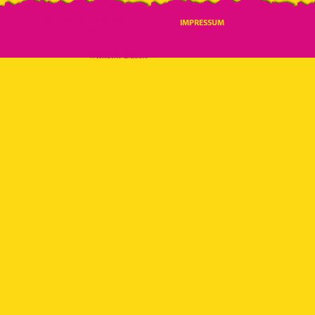
Lebens
sind die
Stunden, in denen
IMPRESSUM
wir liebten.“
Wilhelm Busch