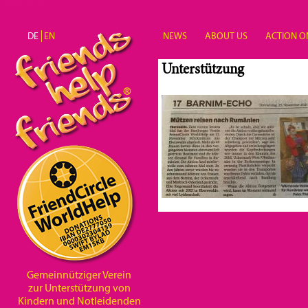
Direkt zum Inhalt
DE
EN
NEWS
ABOUT US
ACTION O
Unterstützung
Gemeinnütziger Verein
zur Unterstützung von
Kindern und Notleidenden