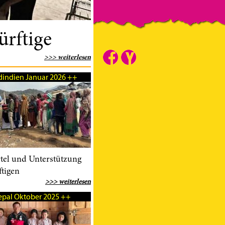
ürftige
>>> weiterlesen
indien Januar 2026 ++
tel und Unterstützung
tigen
>>> weiterlesen
pal Oktober 2025 ++