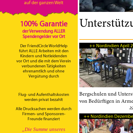
auf der ganzen Welt
Unterstütz
100% Garantie
der Verwendung ALLER
Spendengelder vor Ort
++ Nordindien April 
Der FriendCircle WorldHelp
führt ALLE Arbeiten mit den
Kindern und Notleidenden
vor Ort und die mit dem Verein
verbundenen Tätigkeiten
ehrenamtlich und ohne
Vergütung durch
Bergschulen und Unters
Flug- und Aufenthaltskosten
werden privat bezahlt
von Bedürftigen in Arme
>
Alle Drucksachen werden durch
Firmen- und Sponsoren-
++ Nordindien Dezembe
Freunde finanziert
„Die Summe unseres