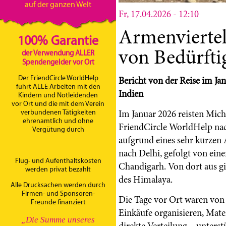
auf der ganzen Welt
Fr, 17.04.2026 - 12:10
Armenviertel
100% Garantie
von Bedürfti
der Verwendung ALLER
Spendengelder vor Ort
Der FriendCircle WorldHelp
Bericht von der Reise im Ja
führt ALLE Arbeiten mit den
Indien
Kindern und Notleidenden
vor Ort und die mit dem Verein
Im Januar 2026 reisten Mich
verbundenen Tätigkeiten
ehrenamtlich und ohne
FriendCircle WorldHelp na
Vergütung durch
aufgrund eines sehr kurzen 
nach Delhi, gefolgt von ein
Flug- und Aufenthaltskosten
Chandigarh. Von dort aus gi
werden privat bezahlt
des Himalaya.
Alle Drucksachen werden durch
Firmen- und Sponsoren-
Die Tage vor Ort waren von 
Freunde finanziert
Einkäufe organisieren, Mate
„Die Summe unseres
direkte Verteilung – unters