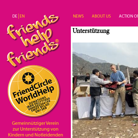
Direkt zum Inhalt
DE
EN
NEWS
ABOUT US
ACTION O
Unterstützung
Gemeinnütziger Verein
zur Unterstützung von
Kindern und Notleidenden