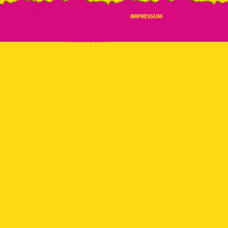
Lebens
sind die
Stunden, in denen
IMPRESSUM
wir liebten.“
Wilhelm Busch