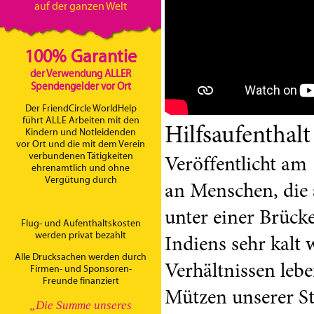
auf der ganzen Welt
100% Garantie
der Verwendung ALLER
Spendengelder vor Ort
Der FriendCircle WorldHelp
führt ALLE Arbeiten mit den
Hilfsaufenthalt
Kindern und Notleidenden
vor Ort und die mit dem Verein
verbundenen Tätigkeiten
Veröffentlicht am
ehrenamtlich und ohne
Vergütung durch
an Menschen, die a
unter einer Brück
Flug- und Aufenthaltskosten
werden privat bezahlt
Indiens sehr kalt
Alle Drucksachen werden durch
Verhältnissen leben
Firmen- und Sponsoren-
Freunde finanziert
Mützen unserer St
„Die Summe unseres