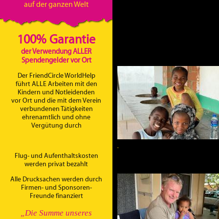
auf der ganzen Welt
100% Garantie
der Verwendung ALLER
Spendengelder vor Ort
Der FriendCircle WorldHelp
führt ALLE Arbeiten mit den
Kindern und Notleidenden
vor Ort und die mit dem Verein
verbundenen Tätigkeiten
ehrenamtlich und ohne
Vergütung durch
.
Flug- und Aufenthaltskosten
werden privat bezahlt
Alle Drucksachen werden durch
Firmen- und Sponsoren-
Freunde finanziert
„Die Summe unseres