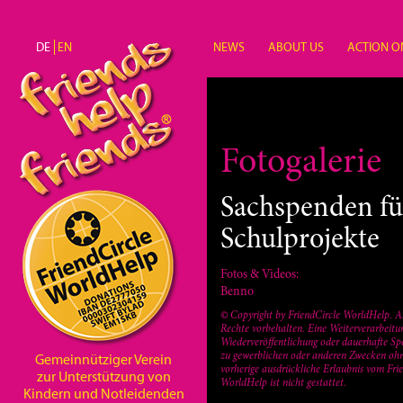
Direkt zum Inhalt
DE
EN
NEWS
ABOUT US
ACTION O
Unterstützung
Fotogalerie
Sachspenden fü
Schulprojekte
Fotos & Videos:
Benno
© Copyright by FriendCircle WorldHelp. A
Rechte vorbehalten. Eine Weiterverarbeitu
Wiederveröffentlichung oder dauerhafte Sp
zu gewerblichen oder anderen Zwecken oh
Gemeinnütziger Verein
vorherige ausdrückliche Erlaubnis vom Fri
zur Unterstützung von
WorldHelp ist nicht gestattet.
Kindern und Notleidenden