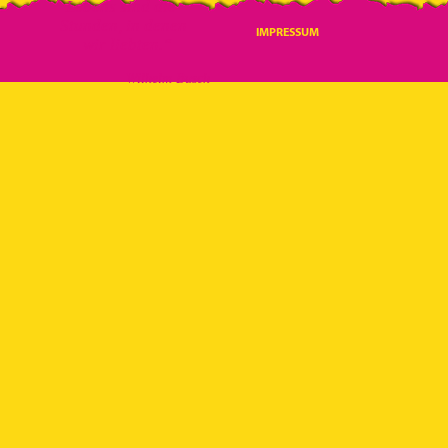
Lebens
sind die
Stunden, in denen
IMPRESSUM
wir liebten.“
Wilhelm Busch