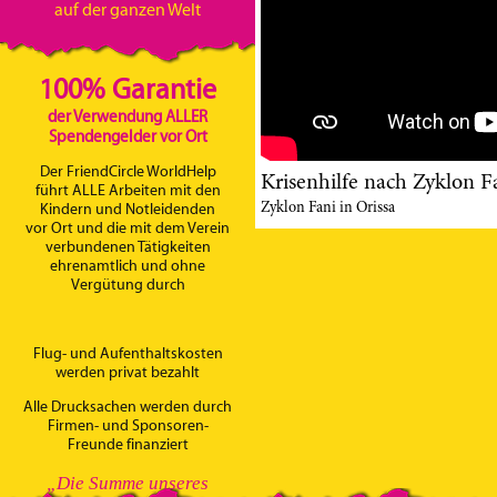
auf der ganzen Welt
100% Garantie
der Verwendung ALLER
Spendengelder vor Ort
Der FriendCircle WorldHelp
Krisenhilfe nach Zyklon Fa
führt ALLE Arbeiten mit den
Zyklon Fani in Orissa
Kindern und Notleidenden
vor Ort und die mit dem Verein
verbundenen Tätigkeiten
ehrenamtlich und ohne
Vergütung durch
Flug- und Aufenthaltskosten
werden privat bezahlt
Alle Drucksachen werden durch
Firmen- und Sponsoren-
Freunde finanziert
„Die Summe unseres