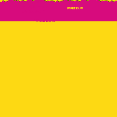
Lebens
sind die
Stunden, in denen
IMPRESSUM
wir liebten.“
Wilhelm Busch