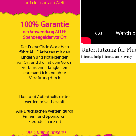
auf der ganzen Welt
100% Garantie
der Verwendung ALLER
Spendengelder vor Ort
Der FriendCircle WorldHelp
Unterstützung für Flü
führt ALLE Arbeiten mit den
friends help friends unterwegs
Kindern und Notleidenden
vor Ort und die mit dem Verein
verbundenen Tätigkeiten
ehrenamtlich und ohne
Vergütung durch
Flug- und Aufenthaltskosten
werden privat bezahlt
Alle Drucksachen werden durch
Firmen- und Sponsoren-
Freunde finanziert
„Die Summe unseres