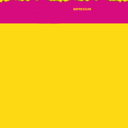
Lebens
sind die
Stunden, in denen
IMPRESSUM
wir liebten.“
Wilhelm Busch