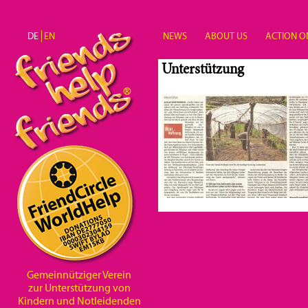
Direkt zum Inhalt
DE
EN
NEWS
ABOUT US
ACTION O
Unterstützung
Gemeinnütziger Verein
zur Unterstützung von
Kindern und Notleidenden