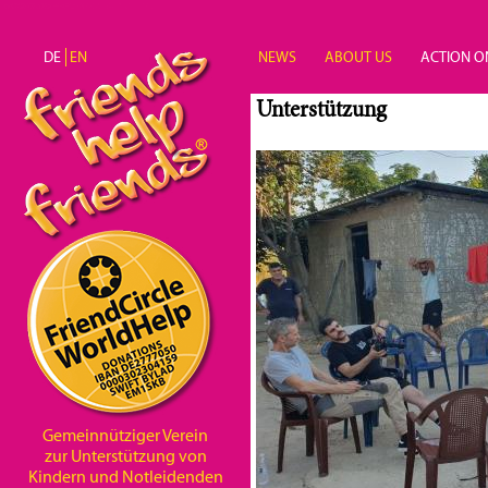
Direkt zum Inhalt
DE
EN
NEWS
ABOUT US
ACTION O
Unterstützung
Gemeinnütziger Verein
zur Unterstützung von
Kindern und Notleidenden