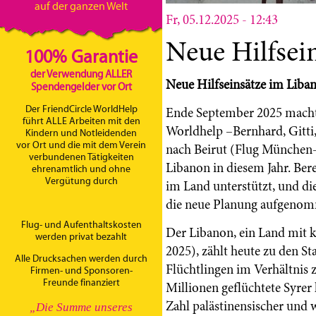
auf der ganzen Welt
Fr, 05.12.2025 - 12:43
Neue Hilfsei
100% Garantie
der Verwendung ALLER
Neue Hilfseinsätze im Liba
Spendengelder vor Ort
Der FriendCircle WorldHelp
Ende September 2025 macht
führt ALLE Arbeiten mit den
Worldhelp –Bernhard, Gitti
Kindern und Notleidenden
vor Ort und die mit dem Verein
nach Beirut (Flug München–B
verbundenen Tätigkeiten
Libanon in diesem Jahr. Bere
ehrenamtlich und ohne
Vergütung durch
im Land unterstützt, und di
die neue Planung aufgenom
Flug- und Aufenthaltskosten
Der Libanon, ein Land mit 
werden privat bezahlt
2025), zählt heute zu den S
Alle Drucksachen werden durch
Flüchtlingen im Verhältnis 
Firmen- und Sponsoren-
Freunde finanziert
Millionen geflüchtete Syre
Zahl palästinensischer und w
„Die Summe unseres