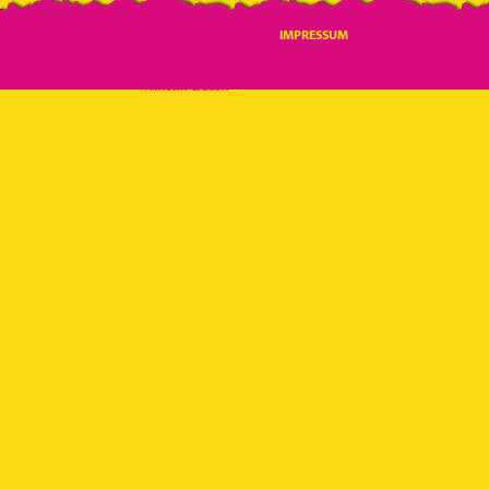
Lebens
sind die
Stunden, in denen
IMPRESSUM
wir liebten.“
Wilhelm Busch