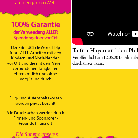
auf der ganzen Welt
100% Garantie
der Verwendung ALLER
Spendengelder vor Ort
Der FriendCircle WorldHelp
Taifun Hayan auf den Phi
führt ALLE Arbeiten mit den
Veröffentlicht am 12.05.2015 Film ü
Kindern und Notleidenden
durch unser Team.
vor Ort und die mit dem Verein
verbundenen Tätigkeiten
ehrenamtlich und ohne
Vergütung durch
Flug- und Aufenthaltskosten
werden privat bezahlt
Alle Drucksachen werden durch
Firmen- und Sponsoren-
Freunde finanziert
„Die Summe unseres