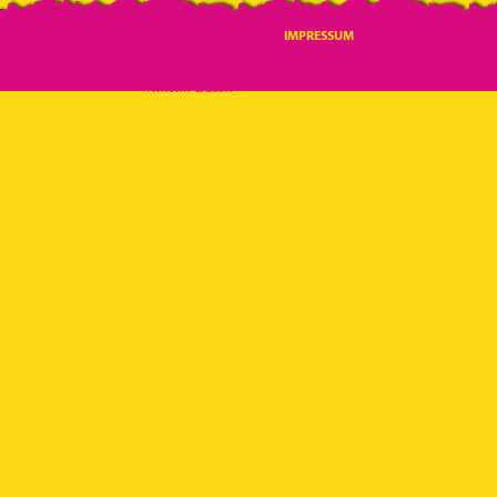
Lebens
sind die
Stunden, in denen
IMPRESSUM
wir liebten.“
Wilhelm Busch