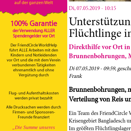
auf der ganzen Welt
Di, 07.05.2019 - 10:15
Unterstützun
100% Garantie
Flüchtlinge 
der Verwendung ALLER
Spendengelder vor Ort
Direkthilfe vor Ort in
Der FriendCircle WorldHelp
führt ALLE Arbeiten mit den
Brunnenbohrungen, Me
Kindern und Notleidenden
vor Ort und die mit dem Verein
verbundenen Tätigkeiten
Di 07.05.2019 - 09
:59, gesc
ehrenamtlich und ohne
Frank
Vergütung durch
Brunnenbohrungen, me
Flug- und Aufenthaltskosten
Verteilung von Reis u
werden privat bezahlt
Alle Drucksachen werden durch
Ein Team des FriendCircle W
Firmen- und Sponsoren-
Freunde finanziert
Krisengebiet Bangladesch u
Im größten Flüchtlingslager
„Die Summe unseres