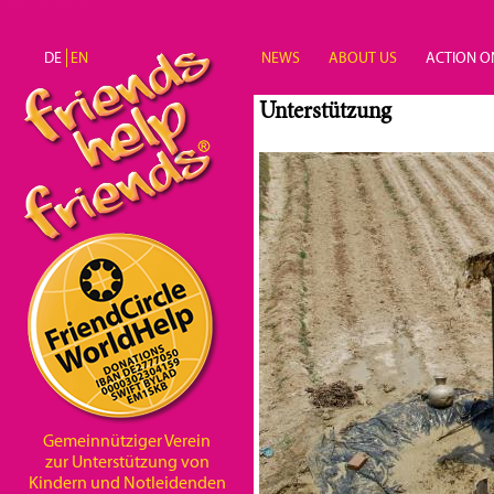
Direkt zum Inhalt
DE
EN
NEWS
ABOUT US
ACTION O
Unterstützung
Gemeinnütziger Verein
zur Unterstützung von
Kindern und Notleidenden