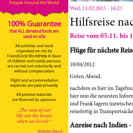
People Around the World
Wed, 11.02.2015 - 16:23
Hilfsreise na
100% Guarantee
that ALL donated funds are
Reise vom 05.11. bis 
used on site
All activities and work
Flüge für nächste Rei
organized on site by
FriendCircle WorldHelp in favor
of children and needy persons
10/04/2012
are carried out voluntarily and
without compensation
Guten Abend,
Flight and accommodation
expenses are paid privately
nachdem es hier im Tagebuc
hier nun die neuesten Infor
All printed materials
are financed by sponsors
und Frank lagern inzwischen 
„The sum of our
reisefertig in Transportsäc
life are the hours
when we loved.“
Anreise nach Indien - 
Wilhelm Busch