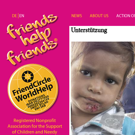
Skip to main content
DE
EN
NEWS
ABOUT US
ACTION O
Unterstützung
Registered Nonprofit
Association for the Support
of Children and Needy